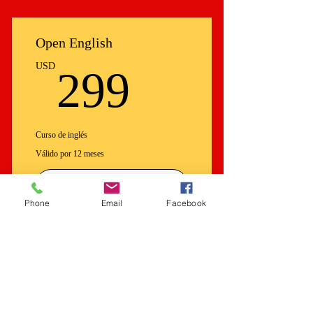
Open English
299USD
USD
299
Curso de inglés
Válido por 12 meses
Comprar ahora
Phone
Email
Facebook
VIP Plan de Carrera
9,999
USD
9,999