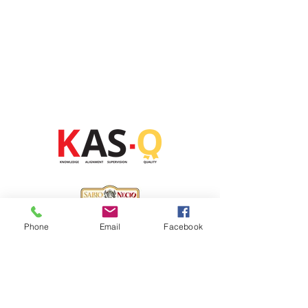
Phone
Email
Facebook
MERiTHIA
México - Canadá
connect@merithiaglobal.com